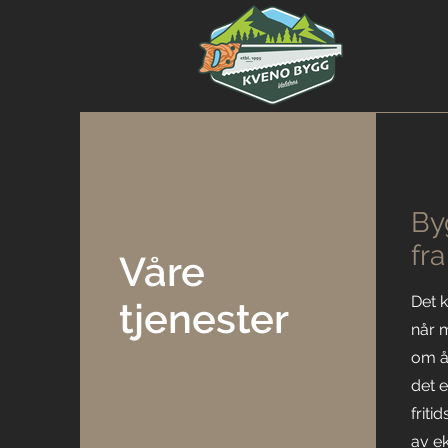
By
fra
Våre
Det 
tjenester
når 
om å
det e
friti
av ek