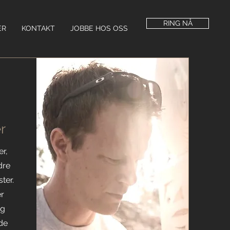
RING NÅ
ER
KONTAKT
JOBBE HOS OSS
r
er,
dre
ter.
er
eg
de