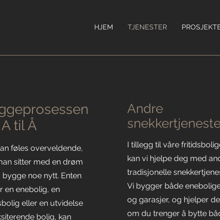
HJEM
TJENESTER
PROSJEKT
ggeprosessen
Andre
snekkertjeneste
 A til Å
I tillegg til våre fritidsbolig
kan føles overveldende,
kan vi hjelpe deg med an
man sitter med en drøm
tradisjonelle snekkertjenes
 bygge noe nytt. Enten
Vi bygger både enebolig
r en enebolig, en
og garasjer, og hjelper d
dsbolig eller en utvidelse
om du trenger å bytte bå
siterende bolig, kan