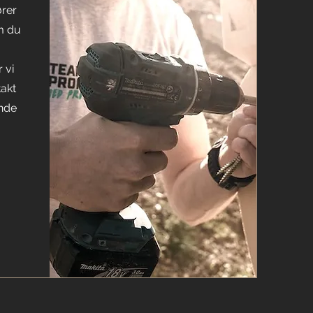
ører
m du
 vi
takt
ende