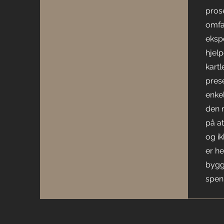
pros
omfa
eksp
hjelp
kartl
pres
enkel
den 
på at
og ik
er he
bygg
spen