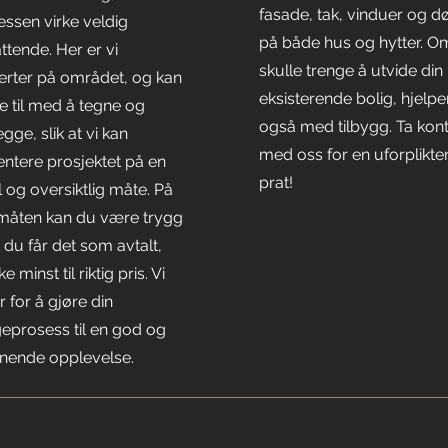
fasade, tak, vinduer og d
essen virke veldig
på både hus og hytter. O
ttende. Her er vi
skulle trenge å utvide din
erter på området, og kan
eksisterende bolig, hjelper
e til med å tegne og
også med tilbygg. Ta kon
egge, slik at vi kan
med oss for en uforplikt
entere prosjektet på en
prat!
 og oversiktlig måte. På
måten kan du være trygg
 du får det som avtalt,
ke minst til riktig pris. Vi
r for å gjøre din
eprosess til en god og
nende opplevelse.